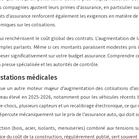
compagnies ajustent leurs primes d’assurance, en particulier sur 
ts d’assurance renforcent également les exigences en matière de 
miques sur les cotisations.
t qui renchérissent le coût global des contrats. L’augmentation de l
emples parlants. Même si ces montants paraissent modestes pris i
ar peser significativement sur votre budget assurance. Comprendre 
 presse spécialisée et les autorités de contrôle.
estations médicales
nstitue un autre moteur majeur d’augmentation des cotisations d’a
veau élevé en 2025-2026, notamment pour les véhicules récents b
e-chocs, plusieurs capteurs et un recalibrage électronique, ce qui 
répercute mécaniquement sur le prix de l’assurance auto, qui doit su
tion (bois, acier, isolants, menuiseries) combiné aux tensions 
dice du coût de la construction, régulièrement publié, sert souvent