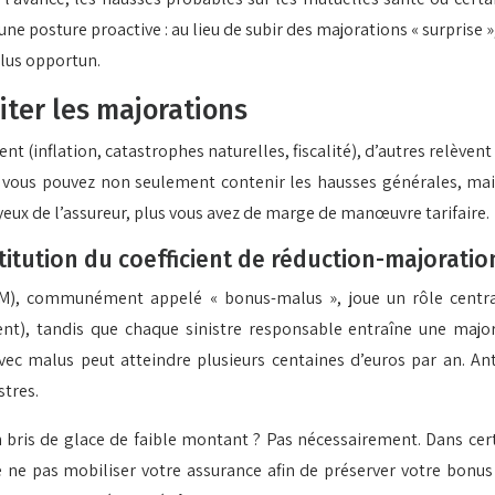
une posture proactive : au lieu de subir des majorations « surprise 
lus opportun.
iter les majorations
nt (inflation, catastrophes naturelles, fiscalité), d’autres relè
ré, vous pouvez non seulement contenir les hausses générales, mai
yeux de l’assureur, plus vous avez de marge de manœuvre tarifaire.
itution du coefficient de réduction-majoratio
), communément appelé « bonus-malus », joue un rôle central
nt), tandis que chaque sinistre responsable entraîne une major
avec malus peut atteindre plusieurs centaines d’euros par an. An
stres.
ris de glace de faible montant ? Pas nécessairement. Dans certa
 ne pas mobiliser votre assurance afin de préserver votre bonus 