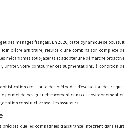
dget des ménages français. En 2026, cette dynamique se poursuit
, loin d’être arbitraire, résulte d’une combinaison complexe de
re les mécanismes sous-jacents et adopter une démarche proactive
er, limiter, voire contourner ces augmentations, à condition de
 sophistication croissante des méthodes d’évaluation des risques
égique permet de naviguer efficacement dans cet environnement en
ociation constructive avec les assureurs.
e
es précises que les compagnies d’assurance intègrent dans leurs