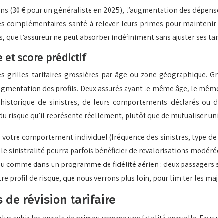
ons (30 € pour un généraliste en 2025), l’augmentation des dépense
s complémentaires santé à relever leurs primes pour maintenir l’
s, que l’assureur ne peut absorber indéfiniment sans ajuster ses tari
 et score prédictif
s grilles tarifaires grossières par âge ou zone géographique. G
segmentation des profils. Deux assurés ayant le même âge, le même
 historique de sinistres, de leurs comportements déclarés ou d
d du risque qu’il représente réellement, plutôt que de mutualiser 
 : votre comportement individuel (fréquence des sinistres, type de
ible sinistralité pourra parfois bénéficier de revalorisations modé
u comme dans un programme de fidélité aérien : deux passagers s
tre profil de risque, que nous verrons plus loin, pour limiter les ma
 de révision tarifaire
plus subir les appels de primes comme une fatalité annuelle. En sui