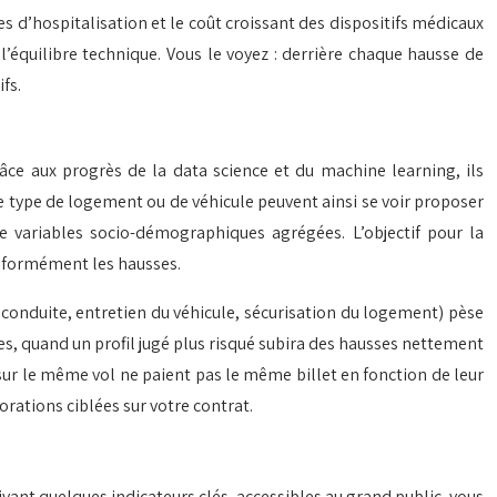
s d’hospitalisation et le coût croissant des dispositifs médicaux
équilibre technique. Vous le voyez : derrière chaque hausse de
fs.
râce aux progrès de la data science et du machine learning, ils
 type de logement ou de véhicule peuvent ainsi se voir proposer
e variables socio-démographiques agrégées. L’objectif pour la
uniformément les hausses.
 conduite, entretien du véhicule, sécurisation du logement) pèse
rées, quand un profil jugé plus risqué subira des hausses nettement
ur le même vol ne paient pas le même billet en fonction de leur
jorations ciblées sur votre contrat.
vant quelques indicateurs clés, accessibles au grand public, vous