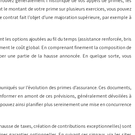
etrouvez généralement l’historique de vos appels de primes, les
nt le montant de votre prime sur plusieurs exercices, vous pouvez
e contrat fait l’objet d’une majoration supérieure, par exemple à
nt les options ajoutées au fil du temps (assistance renforcée, bris
ativement le coût global. En comprenant finement la composition de
rber une partie de la hausse annoncée. En quelque sorte, vous
muniqués sur l’évolution des primes d’assurance. Ces documents,
’informer en amont de ces prévisions, généralement dévoilées à
 pouvez ainsi planifier plus sereinement une mise en concurrence
 (hausse de taxes, création de contributions exceptionnelles) sont
nes garanties optionnelles. En suivant ces signaux, via les sites