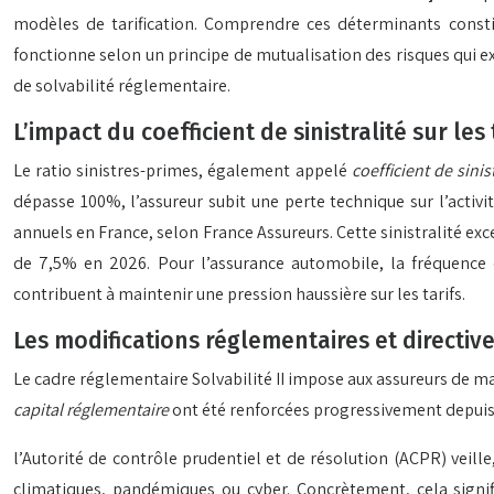
modèles de tarification. Comprendre ces déterminants constit
fonctionne selon un principe de mutualisation des risques qui exi
de solvabilité réglementaire.
L’impact du coefficient de sinistralité sur les
Le ratio sinistres-primes, également appelé
coefficient de sinist
dépasse 100%, l’assureur subit une perte technique sur l’activ
annuels en France, selon France Assureurs. Cette sinistralité e
de 7,5% en 2026. Pour l’assurance automobile, la fréquence d
contribuent à maintenir une pression haussière sur les tarifs.
Les modifications réglementaires et directives
Le cadre réglementaire Solvabilité II impose aux assureurs de m
capital réglementaire
ont été renforcées progressivement depuis 
l’Autorité de contrôle prudentiel et de résolution (ACPR) veill
climatiques, pandémiques ou cyber. Concrètement, cela signifi