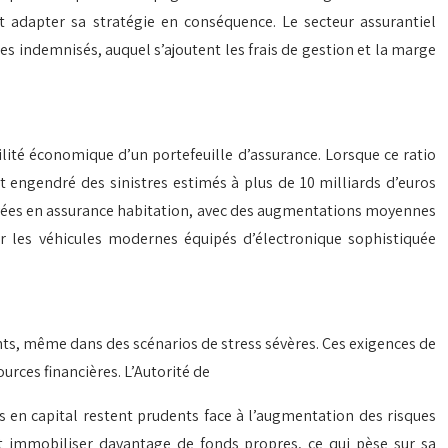
t adapter sa stratégie en conséquence. Le secteur assurantiel
res indemnisés, auquel s’ajoutent les frais de gestion et la marge
ilité économique d’un portefeuille d’assurance. Lorsque ce ratio
t engendré des sinistres estimés à plus de 10 milliards d’euros
servées en assurance habitation, avec des augmentations moyennes
ur les véhicules modernes équipés d’électronique sophistiquée
nts, même dans des scénarios de stress sévères. Ces exigences de
rces financières. L’Autorité de
ns en capital restent prudents face à l’augmentation des risques
oit immobiliser davantage de fonds propres, ce qui pèse sur sa