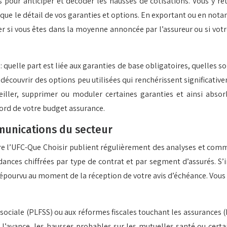
 pour anticiper et décoder les hausses de cotisations. Vous y r
que le détail de vos garanties et options. En exportant ou en nota
er si vous êtes dans la moyenne annoncée par l’assureur ou si votr
quelle part est liée aux garanties de base obligatoires, quelles so
e de découvrir des options peu utilisées qui renchérissent signific
seiller, supprimer ou moduler certaines garanties et ainsi abso
ord de votre budget assurance.
munications du secteur
re l’UFC-Que Choisir publient régulièrement des analyses et com
dances chiffrées par type de contrat et par segment d’assurés. S
dépourvu au moment de la réception de votre avis d’échéance. Vous
é sociale (PLFSS) ou aux réformes fiscales touchant les assurances
l’avance, les hausses probables sur les mutuelles santé ou certai