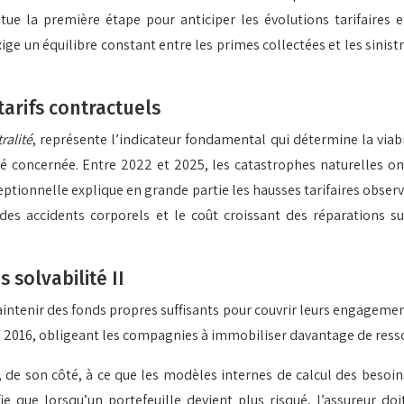
ue la première étape pour anticiper les évolutions tarifaires e
ge un équilibre constant entre les primes collectées et les sinist
 tarifs contractuels
ralité
, représente l’indicateur fondamental qui détermine la viab
ité concernée. Entre 2022 et 2025, les catastrophes naturelles on
xceptionnelle explique en grande partie les hausses tarifaires ob
es accidents corporels et le coût croissant des réparations s
 solvabilité II
aintenir des fonds propres suffisants pour couvrir leurs engageme
2016, obligeant les compagnies à immobiliser davantage de ressou
e, de son côté, à ce que les modèles internes de calcul des besoi
e que lorsqu’un portefeuille devient plus risqué, l’assureur d