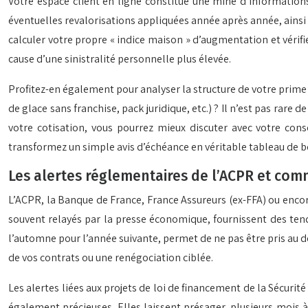
Votre espace client en ligne constitue une mine d’informations
éventuelles revalorisations appliquées année après année, ainsi 
calculer votre propre « indice maison » d’augmentation et vérifi
cause d’une sinistralité personnelle plus élevée.
Profitez-en également pour analyser la structure de votre prime : 
de glace sans franchise, pack juridique, etc.) ? Il n’est pas rar
votre cotisation, vous pourrez mieux discuter avec votre con
transformez un simple avis d’échéance en véritable tableau de b
Les alertes réglementaires de l’ACPR et com
L’ACPR, la Banque de France, France Assureurs (ex-FFA) ou enco
souvent relayés par la presse économique, fournissent des ten
l’automne pour l’année suivante, permet de ne pas être pris au 
de vos contrats ou une renégociation ciblée.
Les alertes liées aux projets de loi de financement de la Sécurit
également précieuses. Elles laissent présager, plusieurs mois à 