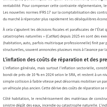
rentabilité. Pour compenser cette contrainte réglementaire, les 
Les nouvelles normes IFRS 17 sur la comptabilisation des contra
du marché à répercuter plus rapidement les déséquilibres écono
À cela s’ajoutent les décisions fiscales et parafiscales de l’Éta
catastrophes naturelles » (CatNat) depuis 2025 en sont des ex
(habitation, auto, parfois multirisque professionnelle) finit p
structurelles, souvent annoncées plusieurs mois à l’avance par la
L’inflation des coûts de réparation et des pr
L’inflation générale, mais surtout l’inflation sectorielle, co
bondi de près de 10 % en 2024 selon le SRA, et restent à un ni
simple collision à faible vitesse peut désormais mobiliser un par
un véhicule plus ancien. Cette dérive des coûts de réparation se 
Côté habitation, le renchérissement des matériaux de construc
sinistre dégât des eaux, incendie ou catastrophe naturelle. L’in