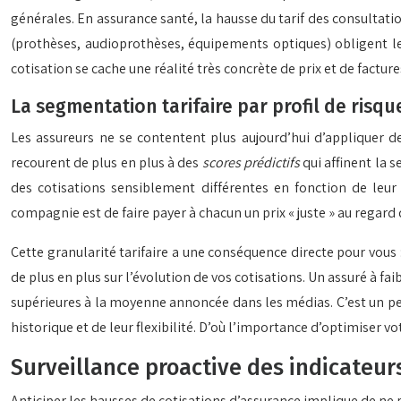
générales. En assurance santé, la hausse du tarif des consultati
(prothèses, audioprothèses, équipements optiques) obligent le
cotisation se cache une réalité très concrète de prix et de facture
La segmentation tarifaire par profil de risque
Les assureurs ne se contentent plus aujourd’hui d’appliquer de
recourent de plus en plus à des
scores prédictifs
qui affinent la 
des cotisations sensiblement différentes en fonction de leur
compagnie est de faire payer à chacun un prix « juste » au regar
Cette granularité tarifaire a une conséquence directe pour vous
de plus en plus sur l’évolution de vos cotisations. Un assuré à fa
supérieures à la moyenne annoncée dans les médias. C’est un pe
historique et de leur flexibilité. D’où l’importance d’optimiser vo
Surveillance proactive des indicateurs
Anticiper les hausses de cotisations d’assurance implique de ne 